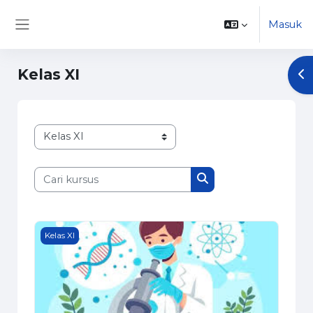
Lewati ke konten utama
Masuk
Panel samping
Kelas XI
Bu
Kategori kursus
Cari kursus
Cari kursus
BIOLOGI XI (2526 DIAR)
Kelas XI