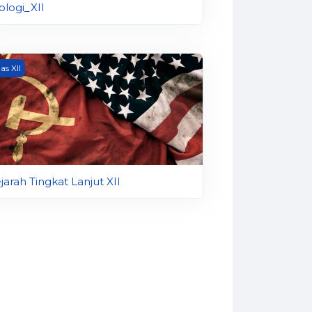
ologi_XII
arah Tingkat Lanjut XII
as XII
jarah Tingkat Lanjut XII