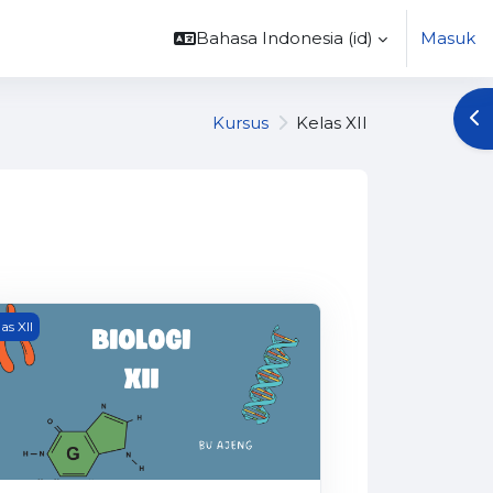
Bahasa Indonesia ‎(id)‎
Masuk
Bu
Kursus
Kelas XII
logi_XII
as XII