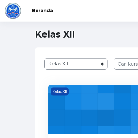
Lewati ke konten utama
Beranda
Kelas XII
Kategori kursus
Cari kursu
XII 1.1 sejarah
Kelas XII